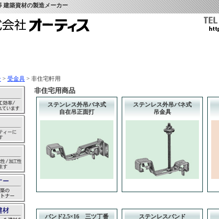
等 建築資材の製造メーカー
介
>
受金具
> 非住宅軒用
非住宅用商品
ステンレス外吊バネ式
ステンレス外吊バネ式
自在吊正面打
吊金具
バンド2.5×16 三ツ丁番
ステンレスバンド