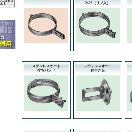
2×25（リブ入）
ステンレスオート
ステンレスオート
排管バンド
鍔付き足