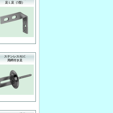
足Ｌ足（5型）
ステンレスALC
用鍔付き足