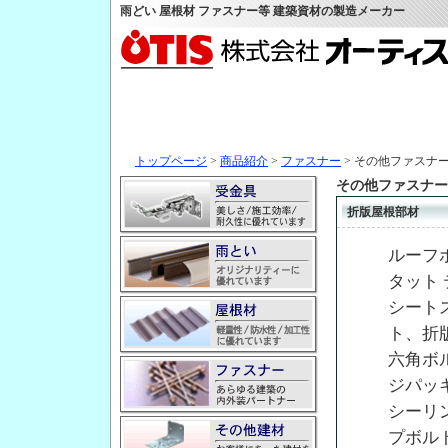
雨どい 屋根材 ファスナー等 建築資材の製造メーカー
トップページ
>
商品紹介
>
ファスナー
> その他ファスナ
その他ファスナー
折版屋根部材
ルーフ
タット
シート
ト、折
六角ボ
ジパッ
シーリ
プボル