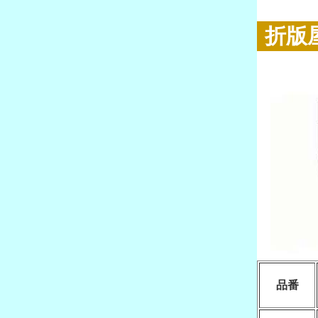
折版
品番