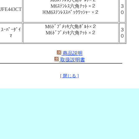
M6ｽﾃﾝﾚｽ六角ﾅｯﾄ ×２
３
JFE443CT
※M6ｽﾃﾝﾚｽｽﾊﾟｯｸﾜｯｼｬｰ ×２
０
M6ﾄﾞﾌﾞﾒｯｷ六角ﾎﾞﾙﾄ×２
ｽｰﾊﾟｰﾀﾞｲ
３
M6ﾄﾞﾌﾞﾒｯｷ六角ﾅｯﾄ ×２
ﾏ
０
商品説明
取扱説明書
[ 閉じる ]