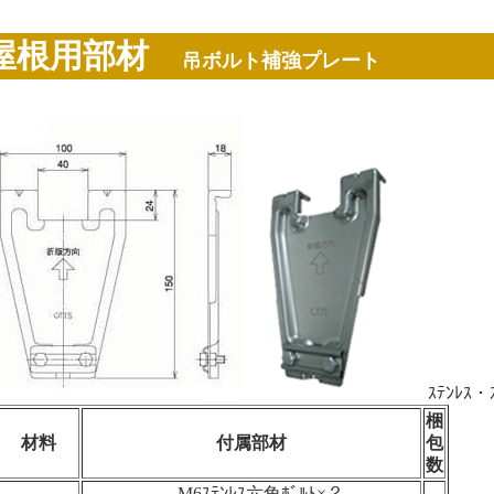
屋根用部材
吊ボルト補強プレート
ｽﾃﾝﾚｽ・ｽ
梱
材料
付属部材
包
数
M6ｽﾃﾝﾚｽ六角ﾎﾞﾙﾄ×２